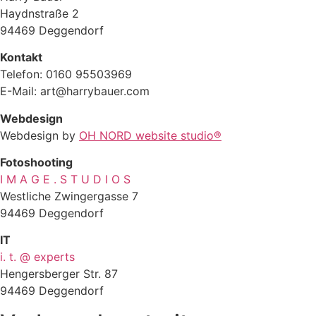
Haydnstraße 2
94469 Deggendorf
Kontakt
Telefon: 0160 95503969
E-Mail: art@harrybauer.com
Webdesign
Webdesign by
OH NORD website studio®
Fotoshooting
I M A G E . S T U D I O S
Westliche Zwingergasse 7
94469 Deggendorf
IT
i. t. @ experts
Hengersberger Str. 87
94469 Deggendorf